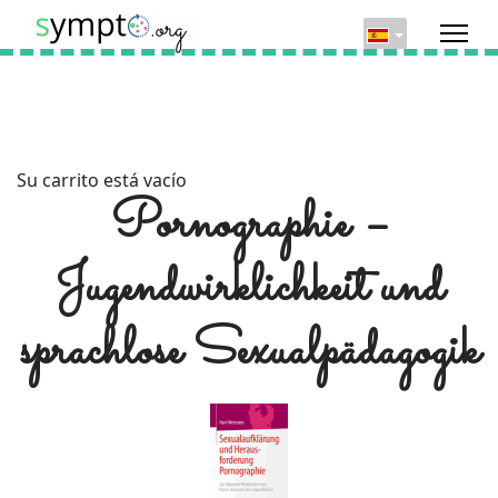
Su carrito está vacío
Pornographie –
Jugendwirklichkeit und
sprachlose Sexualpädagogik