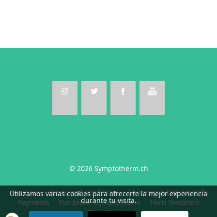
© 2026 Symptotherm.ch
About us
Terms and conditions
Shipping & Delivery Info
Utilizamos varias cookies para ofrecerte la mejor experiencia
durante tu visita.
Payments
Fundación SymptoTherm
Harri Wettstein
Blog Sympto