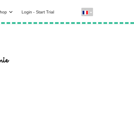
hop
Login - Start Trial
mie