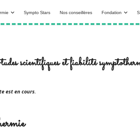
rmie
Sympto Stars
Nos conseillères
Fondation
S
udes scientifiques et fiabilité symptother
te est en cours
.
hermie