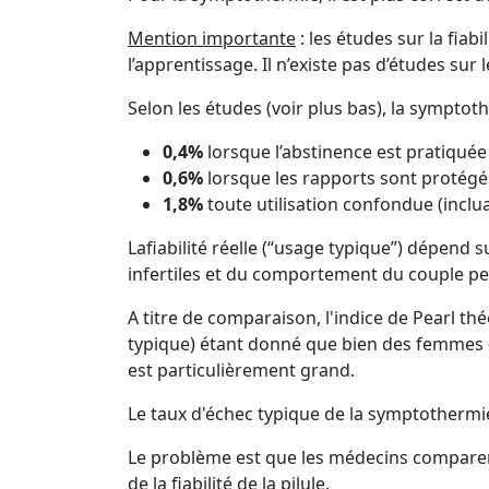
Mention importante
: les études sur la fi
l’apprentissage. Il n’existe pas d’études sur 
Selon les études (voir plus bas), la sympto
0,4%
lorsque l’abstinence est pratiquée
0,6%
lorsque les rapports sont protégés
1,8%
toute utilisation confondue (inclua
Lafiabilité réelle (“usage typique”) dépend su
infertiles et du comportement du couple pend
A titre de comparaison, l'indice de Pearl th
typique) étant donné que bien des femmes de
est particulièrement grand.
Le taux d'échec typique de la symptothermi
Le problème est que les médecins comparent 
de la fiabilité de la pilule.