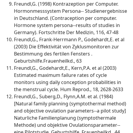
Freundl,G. (1998) Kontrazeption per Computer.
Hormonmesssystem Persona-- Studienergebnisse
in Deutschland. (Contraception per computer.
Hormone system persona--results of studies in
Germany). Fortschritte Der Medizin, 116, 47-48
Freundl,G., Frank-Herrmann P., Godehardt,E. et al
(2003) Die Effektivität von Zyklusmonitoren zur
Bestimmung des fertilen Fensters .
Geburtshilfe.Frauenheilkd., 63
Freundl,G., Godehardt,E., Kern,P.A. et al (2003)
Estimated maximum failure rates of cycle
monitors using daily conception probabilities in
the menstrual cycle. Hum Reprod., 18, 2628-2633
Freundl,G., Suberg,D., Flynn,A.M. et al. (1984)
[Natural family planning (symptothermal method)
and objective ovulation parameters--a pilot study]
Naturliche Familienplanung (symptothermale
Methode) und objektive Ovulationsparameter--
eine Pilotstudie. Geburtshilfe. Frauenheilkd., 44,