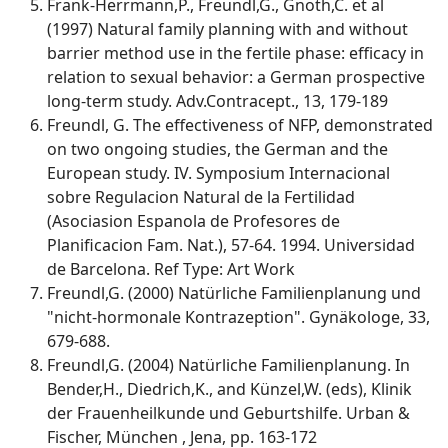
Frank-Herrmann,P., Freundl,G., Gnoth,C. et al
(1997) Natural family planning with and without
barrier method use in the fertile phase: efficacy in
relation to sexual behavior: a German prospective
long-term study. Adv.Contracept., 13, 179-189
Freundl, G. The effectiveness of NFP, demonstrated
on two ongoing studies, the German and the
European study. IV. Symposium Internacional
sobre Regulacion Natural de la Fertilidad
(Asociasion Espanola de Profesores de
Planificacion Fam. Nat.), 57-64. 1994. Universidad
de Barcelona. Ref Type: Art Work
Freundl,G. (2000) Natürliche Familienplanung und
"nicht-hormonale Kontrazeption". Gynäkologe, 33,
679-688.
Freundl,G. (2004) Natürliche Familienplanung. In
Bender,H., Diedrich,K., and Künzel,W. (eds), Klinik
der Frauenheilkunde und Geburtshilfe. Urban &
Fischer, München , Jena, pp. 163-172