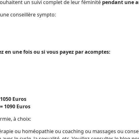
ouhaitent un suivi complet de leur féminité
pendant une a
une conseillère sympto:
z en une fois ou si vous payez par acomptes:
 1050 Euros
 = 1090 Euros
rmie, à choix:
rapie ou homéopathie ou coaching ou massages ou conseil s
 avec le cycle, la sexualité, etc. Veuillez consulter le blog p