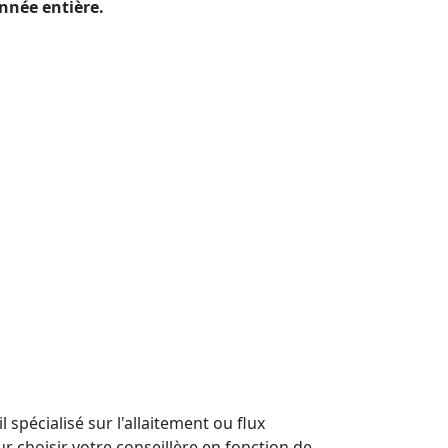
nnée entière.
pécialisé sur l'allaitement ou flux
our choisir votre conseillère en fonction de