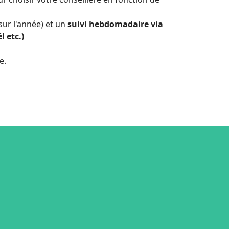
sur l'année) et un
suivi hebdomadaire via
 etc.)
e.