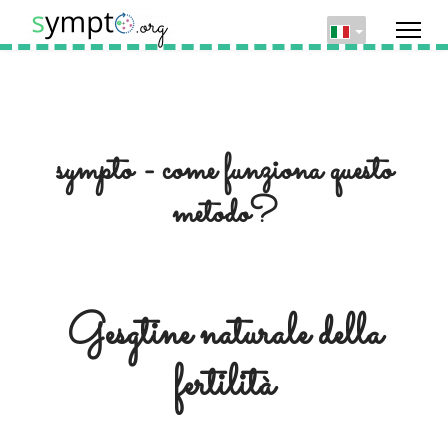
sympto - come funziona questo
metodo?
Gesgtine naturale della
fertilità