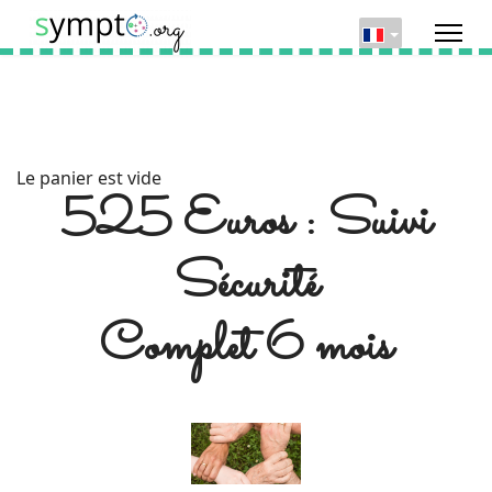
Le panier est vide
525 Euros : Suivi
Sécurité
Complet 6 mois